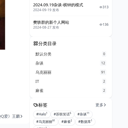
2024.09.19杂谈-棋钟的模式
313
2024-09-19 发布
樊轶群的新个人网站
136
2024-08-27 发布
分类目录
默认分类
0
杂谈
12
乌克丽丽
91
IT
2
麻雀
2
标签
更多
1
5
11
#Halo
#苏联笑话
#杂谈
《QQ爱》王麟
91
2
1
#乌克丽丽
#麻雀
#数据库
1