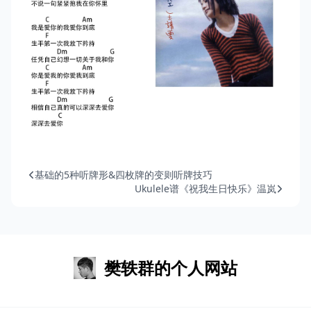
基础的5种听牌形&四枚牌的变则听牌技巧
Ukulele谱《祝我生日快乐》温岚
樊轶群的个人网站