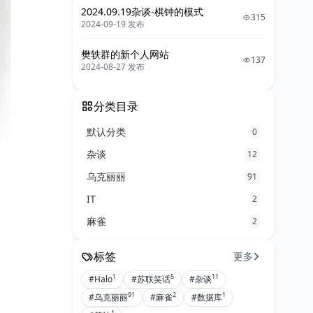
2024.09.19杂谈-棋钟的模式
315
2024-09-19 发布
樊轶群的新个人网站
137
2024-08-27 发布
分类目录
默认分类
0
杂谈
12
乌克丽丽
91
IT
2
麻雀
2
标签
更多
1
5
11
#Halo
#苏联笑话
#杂谈
91
2
1
#乌克丽丽
#麻雀
#数据库
1